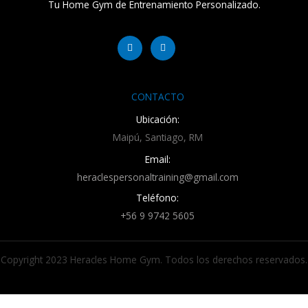
Tu Home Gym de Entrenamiento Personalizado.
Facebook-
Instagram
f
CONTACTO
Ubicación:
Maipú, Santiago, RM
Email:
heraclespersonaltraining@gmail.com
Teléfono:
+56 9 9742 5605
Copyright 2023 Heracles Home Gym. Todos los derechos reservados.