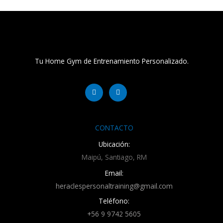
Tu Home Gym de Entrenamiento Personalizado.
Facebook-
Instagram
f
CONTACTO
Ubicación:
Maipú, Santiago, RM
Email:
heraclespersonaltraining@gmail.com
Teléfono:
+56 9 9742 5605