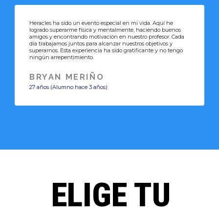
Heracles ha sido un evento especial en mi vida. Aquí he
logrado superarme física y mentalmente, haciendo buenos
amigos y encontrando motivación en nuestro profesor. Cada
día trabajamos juntos para alcanzar nuestros objetivos y
superarnos. Esta experiencia ha sido gratificante y no tengo
ningún arrepentimiento.
BRYAN MERIÑO
27 años (Alumno hace 3 años)
ELIGE TU