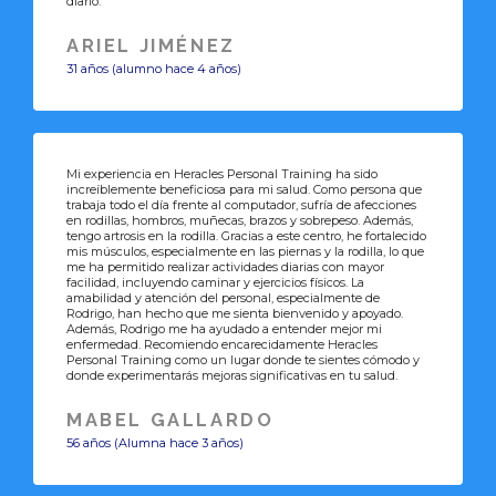
diario.
ARIEL JIMÉNEZ
31 años (alumno hace 4 años)
Mi experiencia en Heracles Personal Training ha sido
increíblemente beneficiosa para mi salud. Como persona que
trabaja todo el día frente al computador, sufría de afecciones
en rodillas, hombros, muñecas, brazos y sobrepeso. Además,
tengo artrosis en la rodilla. Gracias a este centro, he fortalecido
mis músculos, especialmente en las piernas y la rodilla, lo que
me ha permitido realizar actividades diarias con mayor
facilidad, incluyendo caminar y ejercicios físicos. La
amabilidad y atención del personal, especialmente de
Rodrigo, han hecho que me sienta bienvenido y apoyado.
Además, Rodrigo me ha ayudado a entender mejor mi
enfermedad. Recomiendo encarecidamente Heracles
Personal Training como un lugar donde te sientes cómodo y
donde experimentarás mejoras significativas en tu salud.
MABEL GALLARDO
56 años (Alumna hace 3 años)