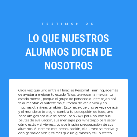
TESTIMONIOS
LO QUE NUESTROS
ALUMNOS DICEN DE
NOSOTROS
Cada vez que uno entra a Heracles Personal Training, además
de ayudar a mejorar tu estado físico, te ayudan a mejorar tu
estado mental, porque el grupo de personas que trabajan acá
te aumentan el autoestima, tu forma de ver la vida y en
muchas otra áreas también. Esto hace que uno se vaya de acá
y el mundo se te alegra, cambia tu percepción de todo, uno
hace amigos acá que se preocupan 24/7 por uno, con sus
pautas de evaluación, sus mensajes por whatsapp para saber
cómo estás y si vienes… Lo que inspira preocupación de sus
alumnos. Al notarse esta preocupación, el alumno se motiva y
dan ganas de venir, es más que un gimnasio, es un recreo